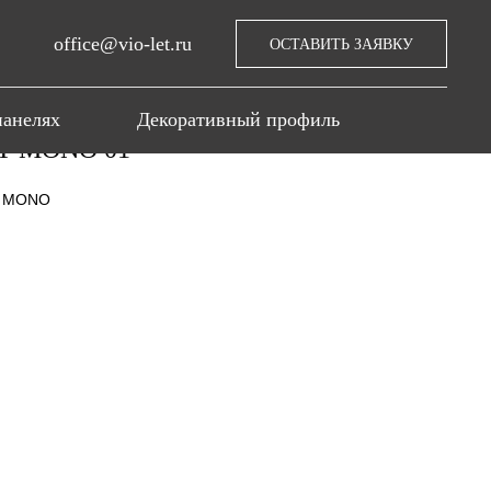
office@vio-let.ru
ОСТАВИТЬ ЗАЯВКУ
панелях
Декоративный профиль
T MONO 01
T MONO