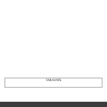
STONE ONYX GRAY DARK 03
ЗАКАЗАТЬ