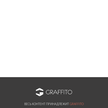
STONE IMPERADOR FLOWERS 02
Коллекция: STONE IMPERADOR FLOWERS
Стиль: STONE
Текстура: Камень
Цвет: Коричневый
Цвет: Розовый
Смотрите также
ВЕСЬ КОНТЕНТ ПРИНАДЛЕЖИТ
GRAFFITO