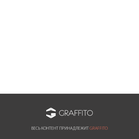
LOFT BARN BOARD 03
Коллекция: LOFT BARN BOARD
Стиль: LOFT
Цвет: Коричневый
Текстура: Дерево
Смотрите также
ВЕСЬ КОНТЕНТ ПРИНАДЛЕЖИТ
GRAFFITO