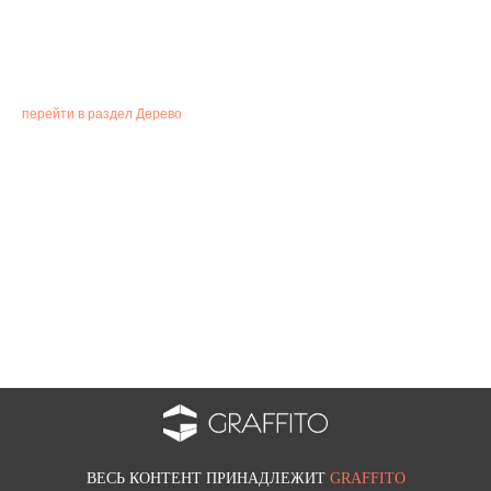
WOOD ZEBRA decor 09
перейти в раздел Дерево
Коллекция: WOOD ZEBRA
Стиль: WOOD
Цвет: Бежевый
Текстура: Дерево
Цвет: Коричневый
Смотрите также
ВЕСЬ КОНТЕНТ ПРИНАДЛЕЖИТ
GRAFFITO