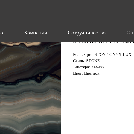
ио
Компания
Сотрудничество
О 
STONE ONYX LUX 
Коллекция: STONE ONYX LUX
Стиль: STONE
Текстура: Камень
Цвет: Цветной