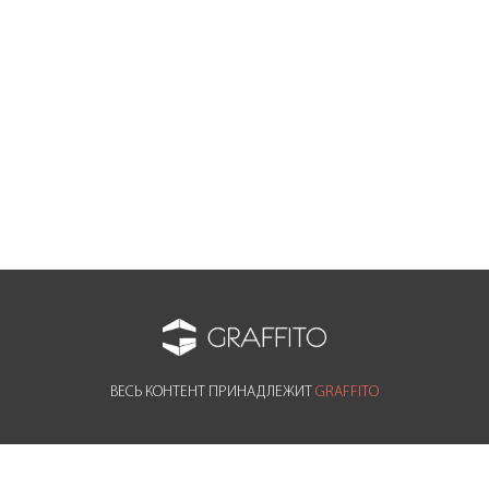
WOOD BAND LIGHT MONO 04
Коллекция: WOOD BAND LIGHT MONO
Стиль: LIGHT
Текстура: Дерево
Цвет: Бежевый
Цвет: Коричневый
ВЕСЬ КОНТЕНТ ПРИНАДЛЕЖИТ
GRAFFITO